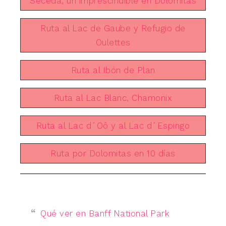
Seceda, un imprescindible en Dolomitas
Ruta al Lac de Gaube y Refugio de
Oulettes
Ruta al Ibón de Plan
Ruta al Lac Blanc, Chamonix
Ruta al Lac d´Oô y al Lac d´Espingo
Ruta por Dolomitas en 10 días
Qué ver en Banff National Park