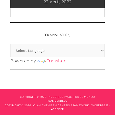
22 abril, 2022
TRANSLATE :)
Powered by
Translate
COPYRIGHT © 2026 ·
NUESTROS PASOS POR EL MUNDO
WANDERBLOG
COPYRIGHT © 2026 ·
GLAM THEME
EN
GENESIS FRAMEWORK
·
WORDPRESS
·
ACCEDER