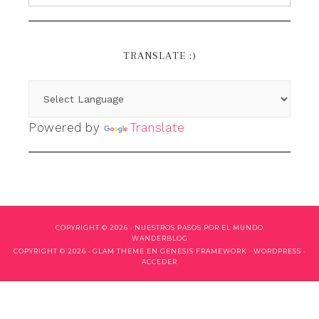
TRANSLATE :)
Powered by
Translate
COPYRIGHT © 2026 ·
NUESTROS PASOS POR EL MUNDO
WANDERBLOG
COPYRIGHT © 2026 ·
GLAM THEME
EN
GENESIS FRAMEWORK
·
WORDPRESS
·
ACCEDER