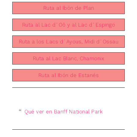
Ruta al Ibón de Plan
Ruta al Lac d´Oô y al Lac d´Espingo
Ruta a los Lacs d´Ayous, Midi d´Ossau
Ruta al Lac Blanc, Chamonix
Ruta al Ibón de Estanés
Qué ver en Banff National Park