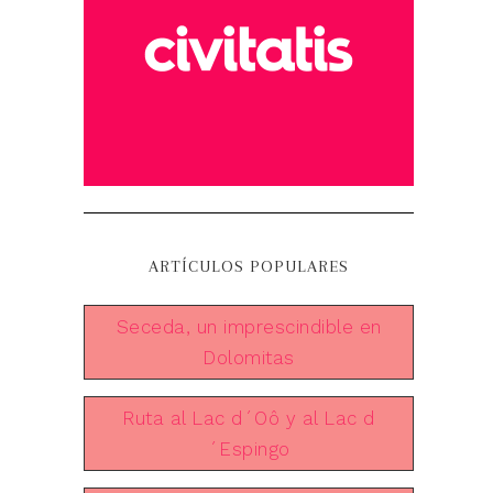
ARTÍCULOS POPULARES
Seceda, un imprescindible en
Dolomitas
Ruta al Lac d´Oô y al Lac d
´Espingo