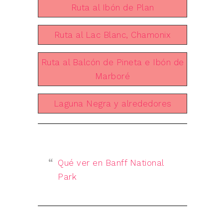
Ruta al Ibón de Plan
Ruta al Lac Blanc, Chamonix
Ruta al Balcón de Pineta e Ibón de
Marboré
Laguna Negra y alrededores
Qué ver en Banff National
Park