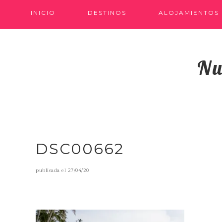
INICIO
DESTINOS
ALOJAMIENTOS
Nu
DSC00662
publicada el
27/04/20