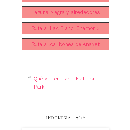
Laguna Negra y alrededores
Ruta al Lac Blanc, Chamonix
Ruta a los Ibones de Anayet
Qué ver en Banff National
Park
INDONESIA – 2017