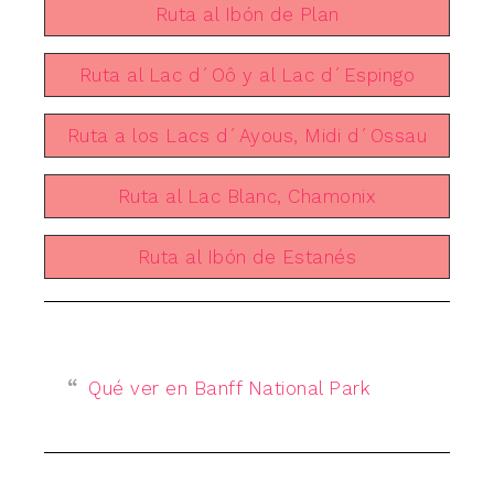
Ruta al Ibón de Plan
Ruta al Lac d´Oô y al Lac d´Espingo
Ruta a los Lacs d´Ayous, Midi d´Ossau
Ruta al Lac Blanc, Chamonix
Ruta al Ibón de Estanés
Qué ver en Banff National Park