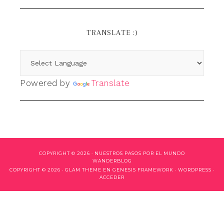
TRANSLATE :)
Powered by
Translate
COPYRIGHT © 2026 ·
NUESTROS PASOS POR EL MUNDO
WANDERBLOG
COPYRIGHT © 2026 ·
GLAM THEME
EN
GENESIS FRAMEWORK
·
WORDPRESS
·
ACCEDER