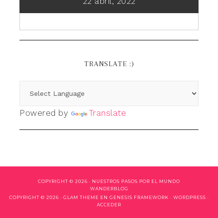
22 abril, 2022
TRANSLATE :)
Powered by
Translate
COPYRIGHT © 2026 ·
NUESTROS PASOS POR EL MUNDO
WANDERBLOG
COPYRIGHT © 2026 ·
GLAM THEME
EN
GENESIS FRAMEWORK
·
WORDPRESS
·
ACCEDER