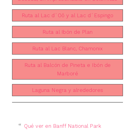
Ruta al Lac d´Oô y al Lac d´Espingo
Ruta al Ibón de Plan
Ruta al Lac Blanc, Chamonix
Ruta al Balcón de Pineta e Ibón de
Marboré
Laguna Negra y alrededores
Qué ver en Banff National Park