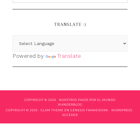
TRANSLATE :)
Powered by
Translate
COPYRIGHT © 2026 ·
NUESTROS PASOS POR EL MUNDO
WANDERBLOG
COPYRIGHT © 2026 ·
GLAM THEME
EN
GENESIS FRAMEWORK
·
WORDPRESS
·
ACCEDER