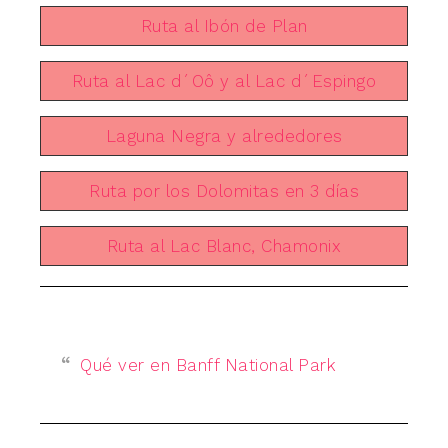
Ruta al Ibón de Plan
Ruta al Lac d´Oô y al Lac d´Espingo
Laguna Negra y alrededores
Ruta por los Dolomitas en 3 días
Ruta al Lac Blanc, Chamonix
Qué ver en Banff National Park