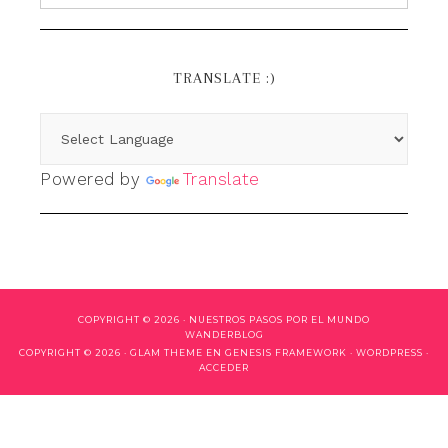
TRANSLATE :)
Powered by
Translate
COPYRIGHT © 2026 ·
NUESTROS PASOS POR EL MUNDO
WANDERBLOG
COPYRIGHT © 2026 ·
GLAM THEME
EN
GENESIS FRAMEWORK
·
WORDPRESS
·
ACCEDER