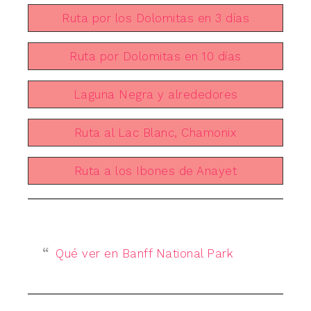
Ruta por los Dolomitas en 3 días
Ruta por Dolomitas en 10 días
Laguna Negra y alrededores
Ruta al Lac Blanc, Chamonix
Ruta a los Ibones de Anayet
Qué ver en Banff National Park