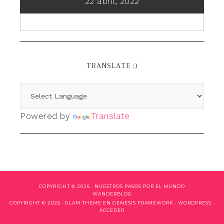
22 abril, 2022
TRANSLATE :)
Powered by
Translate
COPYRIGHT © 2026 ·
NUESTROS PASOS POR EL MUNDO
WANDERBLOG
COPYRIGHT © 2026 ·
GLAM THEME
EN
GENESIS FRAMEWORK
·
WORDPRESS
·
ACCEDER