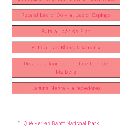
Ruta al Lac d´Oô y al Lac d´Espingo
Ruta al Ibón de Plan
Ruta al Lac Blanc, Chamonix
Ruta al Balcón de Pineta e Ibón de
Marboré
Laguna Negra y alrededores
Qué ver en Banff National Park