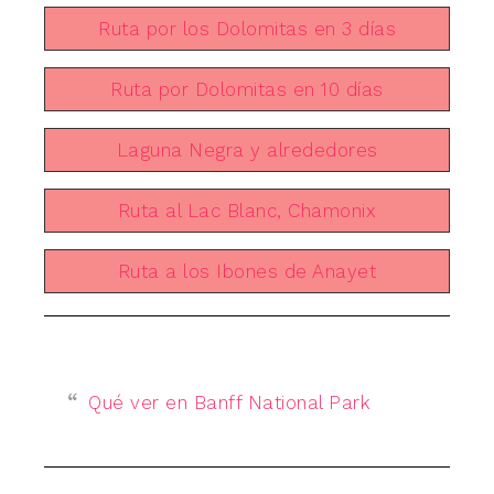
Ruta por los Dolomitas en 3 días
Ruta por Dolomitas en 10 días
Laguna Negra y alrededores
Ruta al Lac Blanc, Chamonix
Ruta a los Ibones de Anayet
Qué ver en Banff National Park