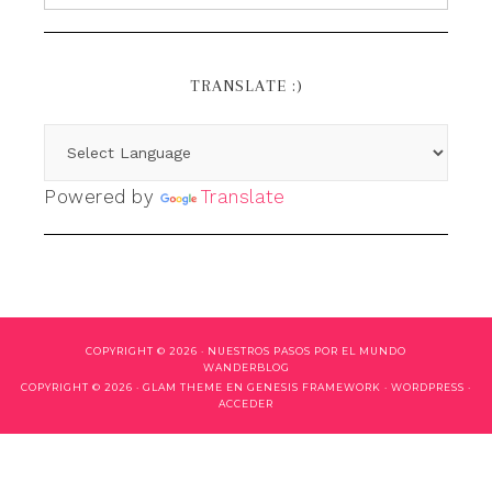
TRANSLATE :)
Powered by
Translate
COPYRIGHT © 2026 ·
NUESTROS PASOS POR EL MUNDO
WANDERBLOG
COPYRIGHT © 2026 ·
GLAM THEME
EN
GENESIS FRAMEWORK
·
WORDPRESS
·
ACCEDER