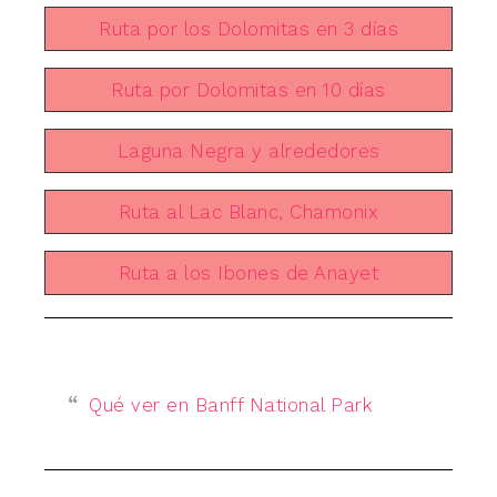
Ruta por los Dolomitas en 3 días
Ruta por Dolomitas en 10 días
Laguna Negra y alrededores
Ruta al Lac Blanc, Chamonix
Ruta a los Ibones de Anayet
Qué ver en Banff National Park