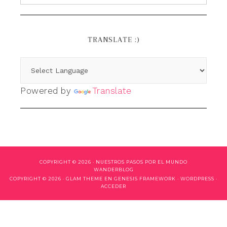
TRANSLATE :)
Powered by
Translate
COPYRIGHT © 2026 ·
NUESTROS PASOS POR EL MUNDO
WANDERBLOG
COPYRIGHT © 2026 ·
GLAM THEME
EN
GENESIS FRAMEWORK
·
WORDPRESS
·
ACCEDER