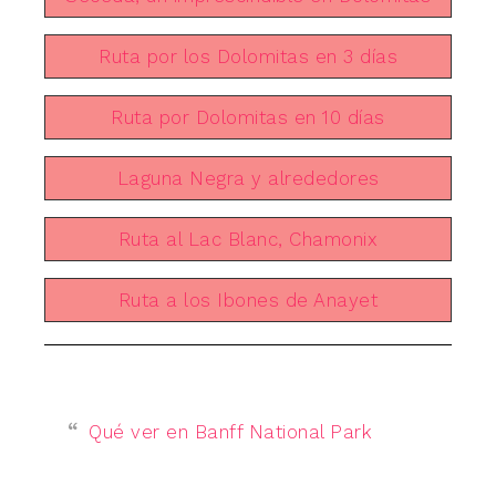
Ruta por los Dolomitas en 3 días
Ruta por Dolomitas en 10 días
Laguna Negra y alrededores
Ruta al Lac Blanc, Chamonix
Ruta a los Ibones de Anayet
Qué ver en Banff National Park