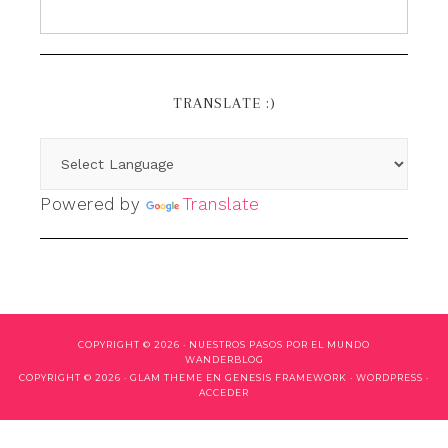
TRANSLATE :)
Powered by
Translate
COPYRIGHT © 2026 ·
NUESTROS PASOS POR EL MUNDO
WANDERBLOG
COPYRIGHT © 2026 ·
GLAM THEME
EN
GENESIS FRAMEWORK
·
WORDPRESS
·
ACCEDER