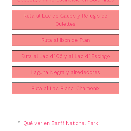
Ruta al Lac de Gaube y Refugio de
Oulettes
Ruta al Ibón de Plan
Ruta al Lac d´Oô y al Lac d´Espingo
Laguna Negra y alrededores
Ruta al Lac Blanc, Chamonix
Qué ver en Banff National Park