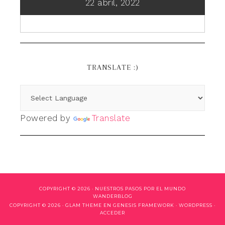
22 abril, 2022
TRANSLATE :)
Powered by
Translate
COPYRIGHT © 2026 ·
NUESTROS PASOS POR EL MUNDO
WANDERBLOG
COPYRIGHT © 2026 ·
GLAM THEME
EN
GENESIS FRAMEWORK
·
WORDPRESS
·
ACCEDER