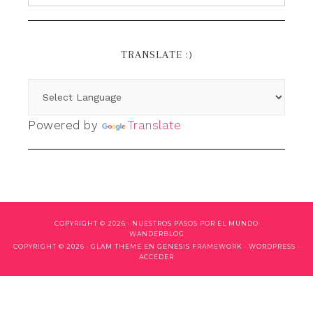
TRANSLATE :)
Powered by
Translate
COPYRIGHT © 2026 ·
NUESTROS PASOS POR EL MUNDO
WANDERBLOG
COPYRIGHT © 2026 ·
GLAM THEME
EN
GENESIS FRAMEWORK
·
WORDPRESS
·
ACCEDER