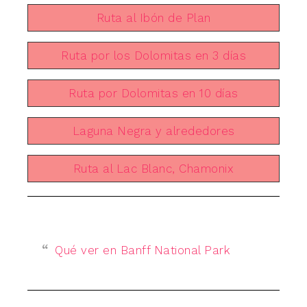
Ruta al Ibón de Plan
Ruta por los Dolomitas en 3 días
Ruta por Dolomitas en 10 días
Laguna Negra y alrededores
Ruta al Lac Blanc, Chamonix
Qué ver en Banff National Park