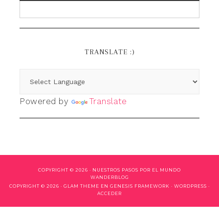
TRANSLATE :)
Powered by
Translate
COPYRIGHT © 2026 ·
NUESTROS PASOS POR EL MUNDO
WANDERBLOG
COPYRIGHT © 2026 ·
GLAM THEME
EN
GENESIS FRAMEWORK
·
WORDPRESS
·
ACCEDER