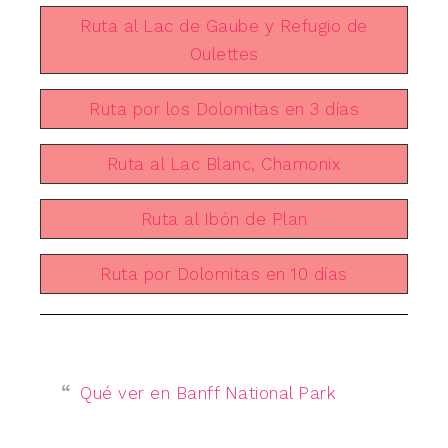
Ruta al Lac de Gaube y Refugio de
Oulettes
Ruta por los Dolomitas en 3 días
Ruta al Lac Blanc, Chamonix
Ruta al Ibón de Plan
Ruta por Dolomitas en 10 días
Qué ver en Banff National Park