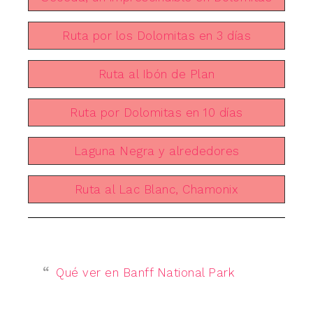
Ruta por los Dolomitas en 3 días
Ruta al Ibón de Plan
Ruta por Dolomitas en 10 días
Laguna Negra y alrededores
Ruta al Lac Blanc, Chamonix
Qué ver en Banff National Park