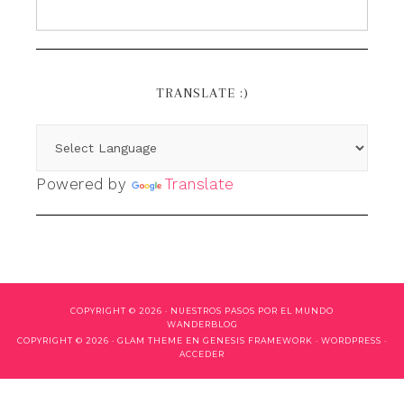
TRANSLATE :)
Powered by
Translate
COPYRIGHT © 2026 ·
NUESTROS PASOS POR EL MUNDO
WANDERBLOG
COPYRIGHT © 2026 ·
GLAM THEME
EN
GENESIS FRAMEWORK
·
WORDPRESS
·
ACCEDER