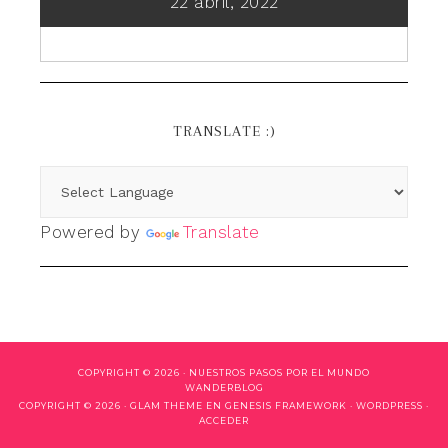
22 abril, 2022
TRANSLATE :)
Powered by
Translate
COPYRIGHT © 2026 ·
NUESTROS PASOS POR EL MUNDO
WANDERBLOG
COPYRIGHT © 2026 ·
GLAM THEME
EN
GENESIS FRAMEWORK
·
WORDPRESS
·
ACCEDER