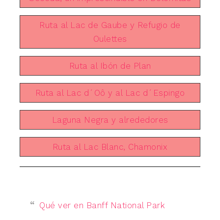
Ruta al Lac de Gaube y Refugio de
Oulettes
Ruta al Ibón de Plan
Ruta al Lac d´Oô y al Lac d´Espingo
Laguna Negra y alrededores
Ruta al Lac Blanc, Chamonix
Qué ver en Banff National Park