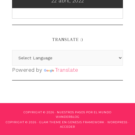
22 abril, 2022
TRANSLATE :)
Powered by
Translate
COPYRIGHT © 2026 ·
NUESTROS PASOS POR EL MUNDO
WANDERBLOG
COPYRIGHT © 2026 ·
GLAM THEME
EN
GENESIS FRAMEWORK
·
WORDPRESS
·
ACCEDER