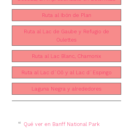
Ruta al Ibón de Plan
Ruta al Lac de Gaube y Refugio de
Oulettes
Ruta al Lac Blanc, Chamonix
Ruta al Lac d´Oô y al Lac d´Espingo
Laguna Negra y alrededores
Qué ver en Banff National Park