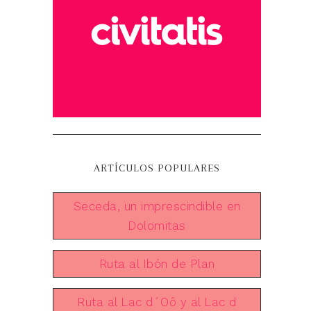
ARTÍCULOS POPULARES
Seceda, un imprescindible en
Dolomitas
Ruta al Ibón de Plan
Ruta al Lac d´Oô y al Lac d