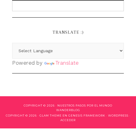
TRANSLATE :)
Powered by
Translate
COPYRIGHT © 2026 ·
NUESTROS PASOS POR EL MUNDO
WANDERBLOG
COPYRIGHT © 2026 ·
GLAM THEME
EN
GENESIS FRAMEWORK
·
WORDPRESS
·
ACCEDER