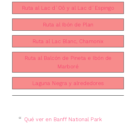
Ruta al Lac d´Oô y al Lac d´Espingo
Ruta al Ibón de Plan
Ruta al Lac Blanc, Chamonix
Ruta al Balcón de Pineta e Ibón de
Marboré
Laguna Negra y alrededores
Qué ver en Banff National Park