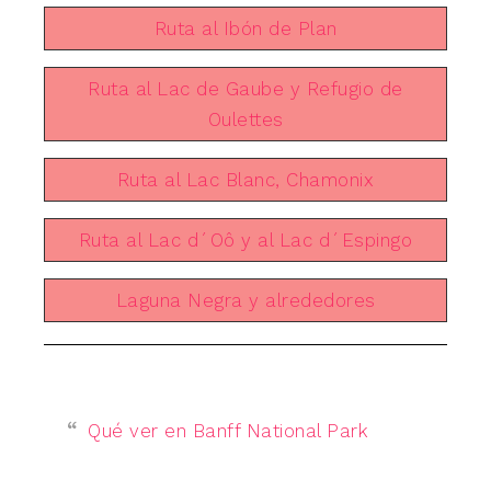
Ruta al Ibón de Plan
Ruta al Lac de Gaube y Refugio de
Oulettes
Ruta al Lac Blanc, Chamonix
Ruta al Lac d´Oô y al Lac d´Espingo
Laguna Negra y alrededores
Qué ver en Banff National Park