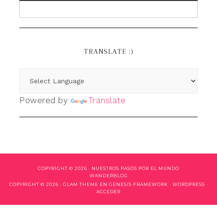
TRANSLATE :)
Powered by
Translate
COPYRIGHT © 2026 ·
NUESTROS PASOS POR EL MUNDO
WANDERBLOG
COPYRIGHT © 2026 ·
GLAM THEME
EN
GENESIS FRAMEWORK
·
WORDPRESS
·
ACCEDER