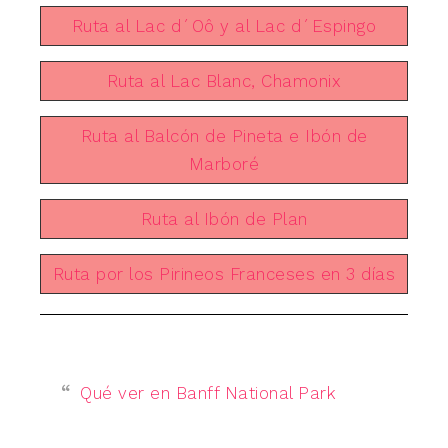
Ruta al Lac d´Oô y al Lac d´Espingo
Ruta al Lac Blanc, Chamonix
Ruta al Balcón de Pineta e Ibón de
Marboré
Ruta al Ibón de Plan
Ruta por los Pirineos Franceses en 3 días
Qué ver en Banff National Park