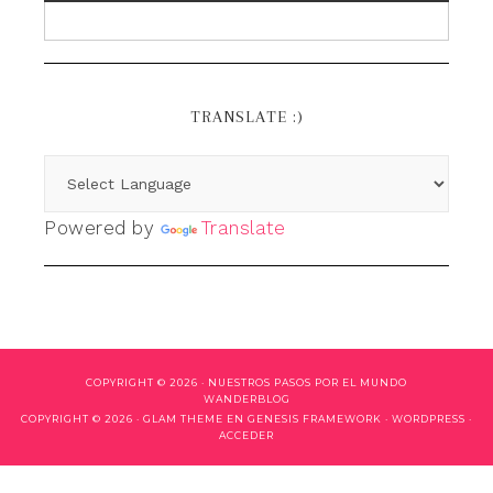
TRANSLATE :)
Powered by
Translate
COPYRIGHT © 2026 ·
NUESTROS PASOS POR EL MUNDO
WANDERBLOG
COPYRIGHT © 2026 ·
GLAM THEME
EN
GENESIS FRAMEWORK
·
WORDPRESS
·
ACCEDER