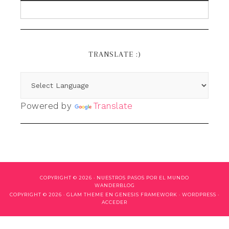
TRANSLATE :)
Powered by
Translate
COPYRIGHT © 2026 ·
NUESTROS PASOS POR EL MUNDO
WANDERBLOG
COPYRIGHT © 2026 ·
GLAM THEME
EN
GENESIS FRAMEWORK
·
WORDPRESS
·
ACCEDER