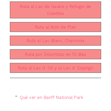
Ruta al Lac de Gaube y Refugio de
Oulettes
Ruta al Ibón de Plan
Ruta al Lac Blanc, Chamonix
Ruta por Dolomitas en 10 días
Ruta al Lac d´Oô y al Lac d´Espingo
Qué ver en Banff National Park