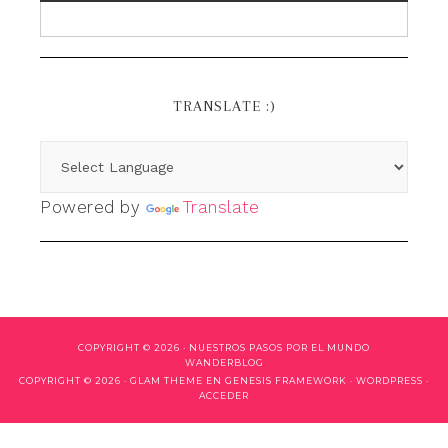
TRANSLATE :)
Powered by
Translate
COPYRIGHT © 2026 ·
NUESTROS PASOS POR EL MUNDO
WANDERBLOG
COPYRIGHT © 2026 ·
GLAM THEME
EN
GENESIS FRAMEWORK
·
WORDPRESS
·
ACCEDER