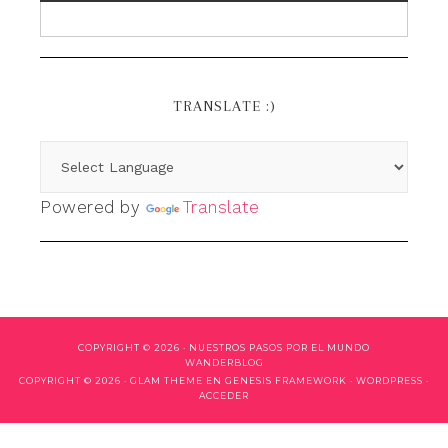
TRANSLATE :)
Powered by
Translate
COPYRIGHT © 2026 ·
NUESTROS PASOS POR EL MUNDO
WANDERBLOG
COPYRIGHT © 2026 ·
GLAM THEME
EN
GENESIS FRAMEWORK
·
WORDPRESS
·
ACCEDER