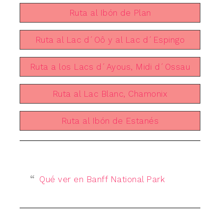
Ruta al Ibón de Plan
Ruta al Lac d´Oô y al Lac d´Espingo
Ruta a los Lacs d´Ayous, Midi d´Ossau
Ruta al Lac Blanc, Chamonix
Ruta al Ibón de Estanés
Qué ver en Banff National Park