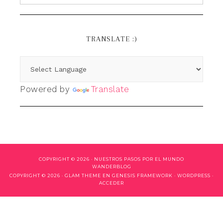
TRANSLATE :)
Powered by
Translate
COPYRIGHT © 2026 ·
NUESTROS PASOS POR EL MUNDO
WANDERBLOG
COPYRIGHT © 2026 ·
GLAM THEME
EN
GENESIS FRAMEWORK
·
WORDPRESS
·
ACCEDER