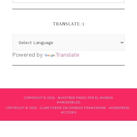
TRANSLATE :)
Powered by
Translate
COPYRIGHT © 2026 ·
NUESTROS PASOS POR EL MUNDO
WANDERBLOG
COPYRIGHT © 2026 ·
GLAM THEME
EN
GENESIS FRAMEWORK
·
WORDPRESS
·
ACCEDER