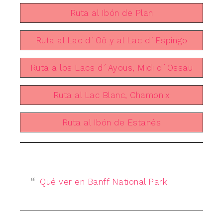
Ruta al Ibón de Plan
Ruta al Lac d´Oô y al Lac d´Espingo
Ruta a los Lacs d´Ayous, Midi d´Ossau
Ruta al Lac Blanc, Chamonix
Ruta al Ibón de Estanés
Qué ver en Banff National Park