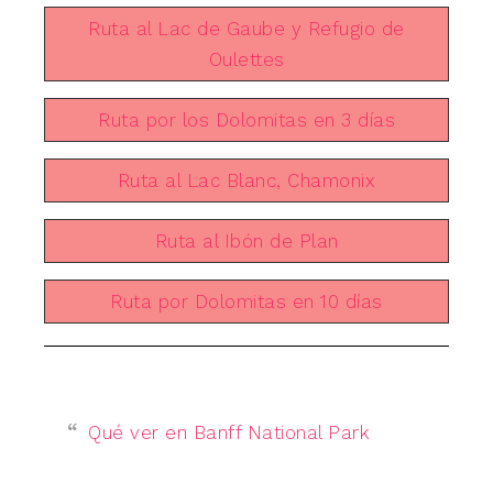
Ruta al Lac de Gaube y Refugio de
Oulettes
Ruta por los Dolomitas en 3 días
Ruta al Lac Blanc, Chamonix
Ruta al Ibón de Plan
Ruta por Dolomitas en 10 días
Qué ver en Banff National Park