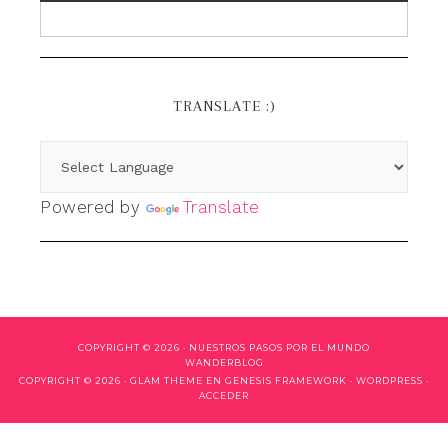
TRANSLATE :)
Powered by
Translate
COPYRIGHT © 2026 ·
NUESTROS PASOS POR EL MUNDO
WANDERBLOG
COPYRIGHT © 2026 ·
GLAM THEME
EN
GENESIS FRAMEWORK
·
WORDPRESS
·
ACCEDER