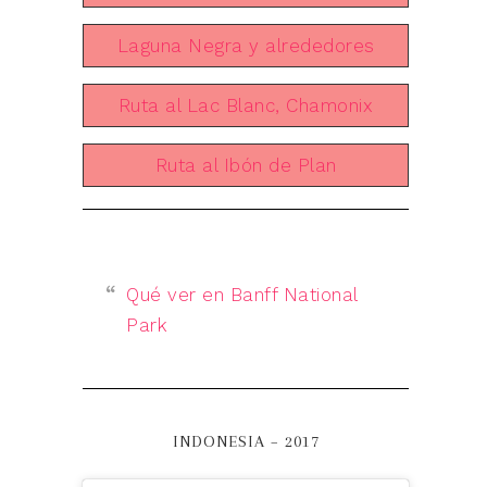
Laguna Negra y alrededores
Ruta al Lac Blanc, Chamonix
Ruta al Ibón de Plan
Qué ver en Banff National
Park
INDONESIA – 2017