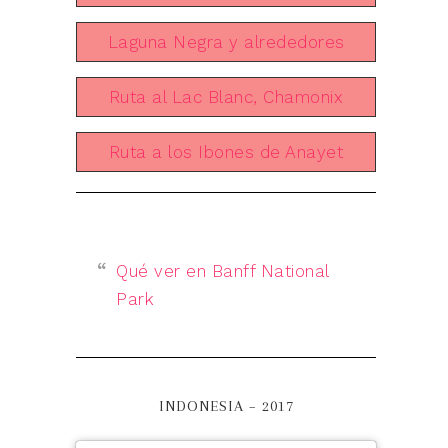
Laguna Negra y alrededores
Ruta al Lac Blanc, Chamonix
Ruta a los Ibones de Anayet
Qué ver en Banff National
Park
INDONESIA – 2017