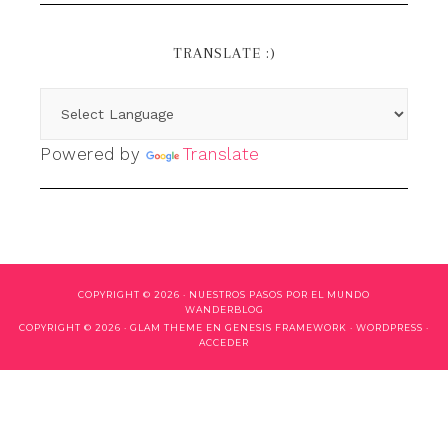
TRANSLATE :)
Powered by
Translate
COPYRIGHT © 2026 ·
NUESTROS PASOS POR EL MUNDO
WANDERBLOG
COPYRIGHT © 2026 ·
GLAM THEME
EN
GENESIS FRAMEWORK
·
WORDPRESS
·
ACCEDER