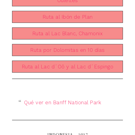
Oulettes
Ruta al Ibón de Plan
Ruta al Lac Blanc, Chamonix
Ruta por Dolomitas en 10 días
Ruta al Lac d´Oô y al Lac d´Espingo
Qué ver en Banff National Park
INDONESIA – 2017