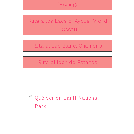
´Espingo
Ruta a los Lacs d´Ayous, Midi d
´Ossau
Ruta al Lac Blanc, Chamonix
Ruta al Ibón de Estanés
Qué ver en Banff National
Park