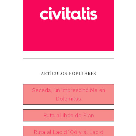
ARTÍCULOS POPULARES
Seceda, un imprescindible en
Dolomitas
Ruta al Ibón de Plan
Ruta al Lac d´Oô y al Lac d