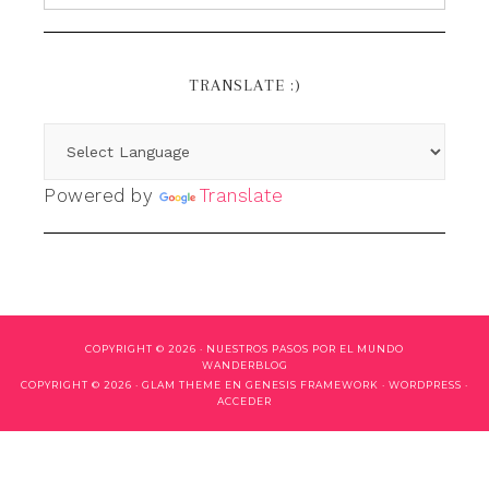
TRANSLATE :)
Powered by
Translate
COPYRIGHT © 2026 ·
NUESTROS PASOS POR EL MUNDO
WANDERBLOG
COPYRIGHT © 2026 ·
GLAM THEME
EN
GENESIS FRAMEWORK
·
WORDPRESS
·
ACCEDER