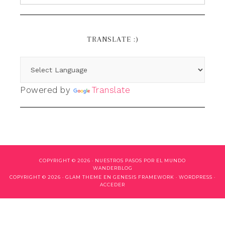
TRANSLATE :)
Powered by
Translate
COPYRIGHT © 2026 ·
NUESTROS PASOS POR EL MUNDO
WANDERBLOG
COPYRIGHT © 2026 ·
GLAM THEME
EN
GENESIS FRAMEWORK
·
WORDPRESS
·
ACCEDER