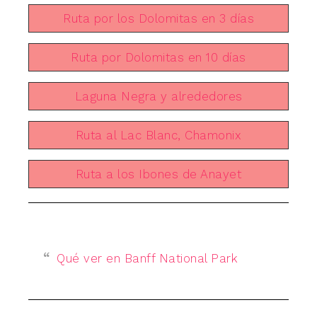
Ruta por los Dolomitas en 3 días
Ruta por Dolomitas en 10 días
Laguna Negra y alrededores
Ruta al Lac Blanc, Chamonix
Ruta a los Ibones de Anayet
Qué ver en Banff National Park