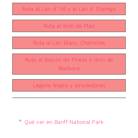
Ruta al Lac d´Oô y al Lac d´Espingo
Ruta al Ibón de Plan
Ruta al Lac Blanc, Chamonix
Ruta al Balcón de Pineta e Ibón de
Marboré
Laguna Negra y alrededores
Qué ver en Banff National Park