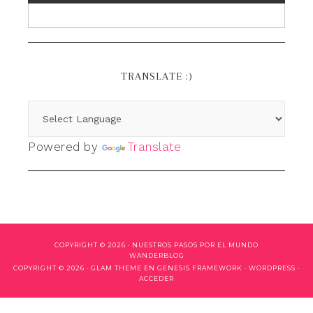
TRANSLATE :)
Powered by
Translate
COPYRIGHT © 2026 ·
NUESTROS PASOS POR EL MUNDO
WANDERBLOG
COPYRIGHT © 2026 ·
GLAM THEME
EN
GENESIS FRAMEWORK
·
WORDPRESS
·
ACCEDER