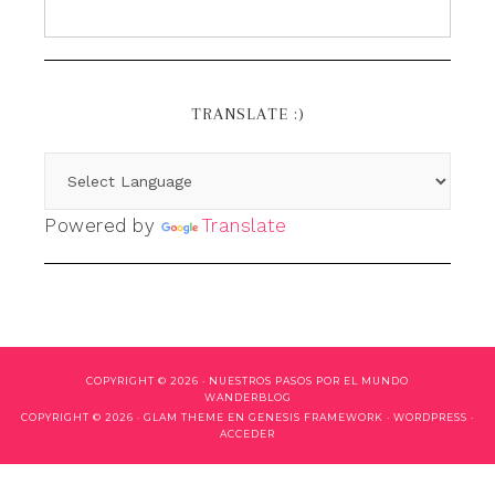
TRANSLATE :)
Powered by
Translate
COPYRIGHT © 2026 ·
NUESTROS PASOS POR EL MUNDO
WANDERBLOG
COPYRIGHT © 2026 ·
GLAM THEME
EN
GENESIS FRAMEWORK
·
WORDPRESS
·
ACCEDER