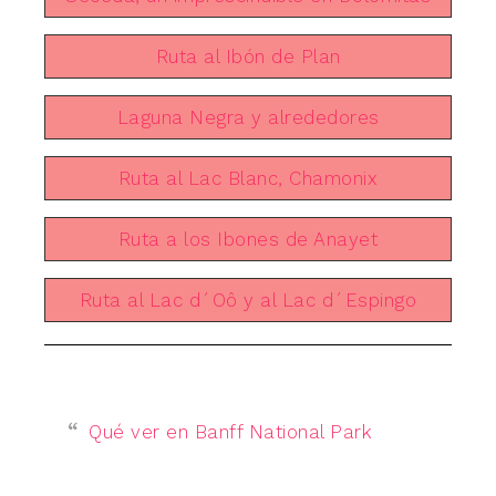
Ruta al Ibón de Plan
Laguna Negra y alrededores
Ruta al Lac Blanc, Chamonix
Ruta a los Ibones de Anayet
Ruta al Lac d´Oô y al Lac d´Espingo
Qué ver en Banff National Park