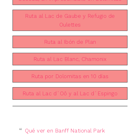
Ruta al Lac de Gaube y Refugio de
Oulettes
Ruta al Ibón de Plan
Ruta al Lac Blanc, Chamonix
Ruta por Dolomitas en 10 días
Ruta al Lac d´Oô y al Lac d´Espingo
Qué ver en Banff National Park