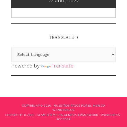
22 abril, 2022
TRANSLATE :)
Powered by
Translate
COPYRIGHT © 2026 ·
NUESTROS PASOS POR EL MUNDO
WANDERBLOG
COPYRIGHT © 2026 ·
GLAM THEME
EN
GENESIS FRAMEWORK
·
WORDPRESS
·
ACCEDER