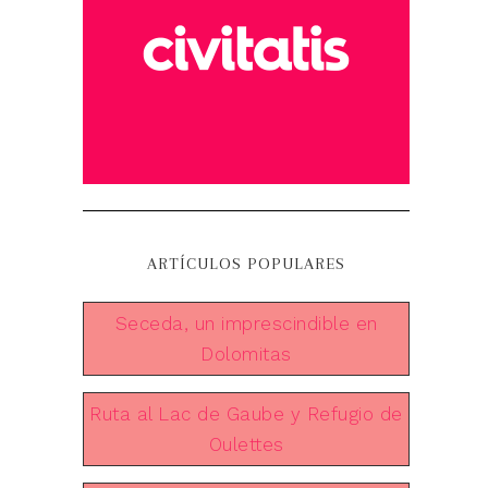
ARTÍCULOS POPULARES
Seceda, un imprescindible en
Dolomitas
Ruta al Lac de Gaube y Refugio de
Oulettes