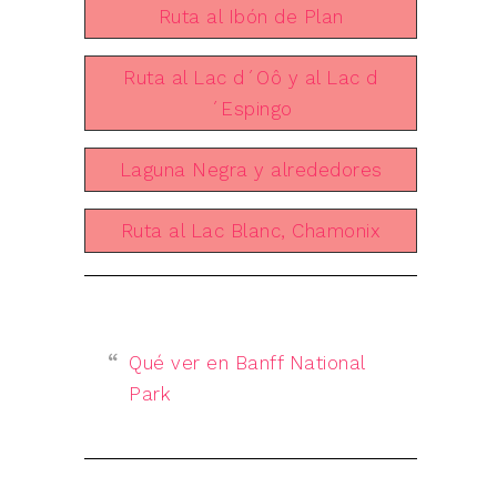
Ruta al Ibón de Plan
Ruta al Lac d´Oô y al Lac d
´Espingo
Laguna Negra y alrededores
Ruta al Lac Blanc, Chamonix
Qué ver en Banff National
Park