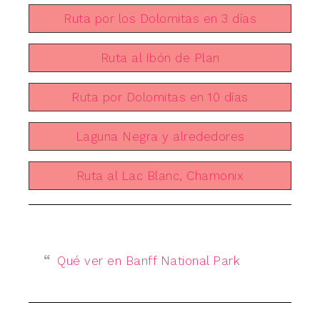
Ruta por los Dolomitas en 3 días
Ruta al Ibón de Plan
Ruta por Dolomitas en 10 días
Laguna Negra y alrededores
Ruta al Lac Blanc, Chamonix
Qué ver en Banff National Park