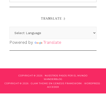
TRANSLATE :)
Powered by
Translate
COPYRIGHT © 2026 ·
NUESTROS PASOS POR EL MUNDO
WANDERBLOG
COPYRIGHT © 2026 ·
GLAM THEME
EN
GENESIS FRAMEWORK
·
WORDPRESS
·
ACCEDER