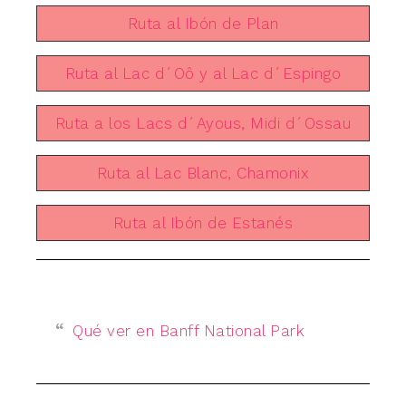
Ruta al Ibón de Plan
Ruta al Lac d´Oô y al Lac d´Espingo
Ruta a los Lacs d´Ayous, Midi d´Ossau
Ruta al Lac Blanc, Chamonix
Ruta al Ibón de Estanés
Qué ver en Banff National Park