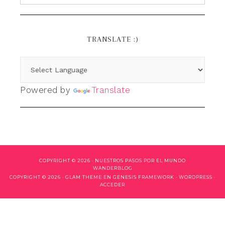
TRANSLATE :)
Powered by
Translate
COPYRIGHT © 2026 ·
NUESTROS PASOS POR EL MUNDO
WANDERBLOG
COPYRIGHT © 2026 ·
GLAM THEME
EN
GENESIS FRAMEWORK
·
WORDPRESS
·
ACCEDER