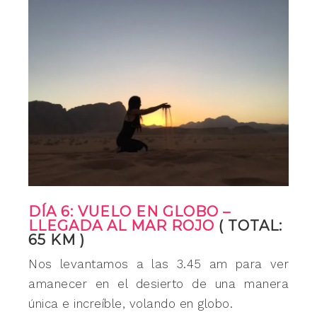
DÍA 6: VUELO EN GLOBO –
LLEGADA AL MAR ROJO
( TOTAL:
65 KM )
Nos levantamos a las 3.45 am para ver
amanecer en el desierto de una manera
única e increíble, volando en globo.