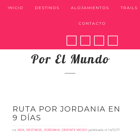
INICIO
DESTINOS
ALOJAMIENTOS
TRAILS
CONTACTO
Nuestros Pasos
Por El Mundo
RUTA POR JORDANIA EN
9 DÍAS
en
,
,
,
publicada el
ASIA
DESTINOS
JORDANIA
ORIENTE MEDIO
14/12/17