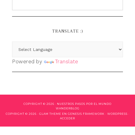
TRANSLATE :)
Powered by
Translate
COPYRIGHT © 2026 ·
NUESTROS PASOS POR EL MUNDO
WANDERBLOG
COPYRIGHT © 2026 ·
GLAM THEME
EN
GENESIS FRAMEWORK
·
WORDPRESS
·
ACCEDER