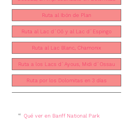
Ruta al Ibón de Plan
Ruta al Lac d´Oô y al Lac d´Espingo
Ruta al Lac Blanc, Chamonix
Ruta a los Lacs d´Ayous, Midi d´Ossau
Ruta por los Dolomitas en 3 días
Qué ver en Banff National Park