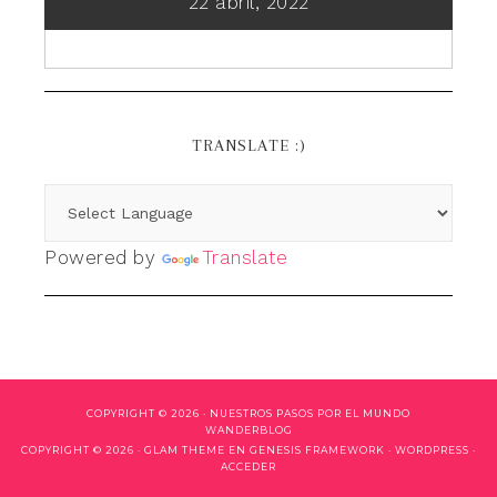
22 abril, 2022
TRANSLATE :)
Powered by
Translate
COPYRIGHT © 2026 ·
NUESTROS PASOS POR EL MUNDO
WANDERBLOG
COPYRIGHT © 2026 ·
GLAM THEME
EN
GENESIS FRAMEWORK
·
WORDPRESS
·
ACCEDER