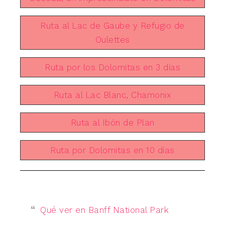
Ruta al Lac de Gaube y Refugio de
Oulettes
Ruta por los Dolomitas en 3 días
Ruta al Lac Blanc, Chamonix
Ruta al Ibón de Plan
Ruta por Dolomitas en 10 días
Qué ver en Banff National Park