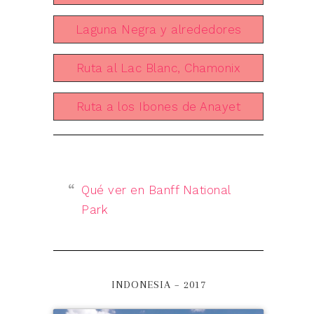
Laguna Negra y alrededores
Ruta al Lac Blanc, Chamonix
Ruta a los Ibones de Anayet
Qué ver en Banff National
Park
INDONESIA – 2017