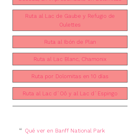
Ruta al Lac de Gaube y Refugio de
Oulettes
Ruta al Ibón de Plan
Ruta al Lac Blanc, Chamonix
Ruta por Dolomitas en 10 días
Ruta al Lac d´Oô y al Lac d´Espingo
Qué ver en Banff National Park