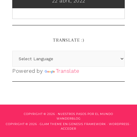
22 abril, 2022
TRANSLATE :)
Powered by
Translate
COPYRIGHT © 2026 ·
NUESTROS PASOS POR EL MUNDO
WANDERBLOG
COPYRIGHT © 2026 ·
GLAM THEME
EN
GENESIS FRAMEWORK
·
WORDPRESS
·
ACCEDER