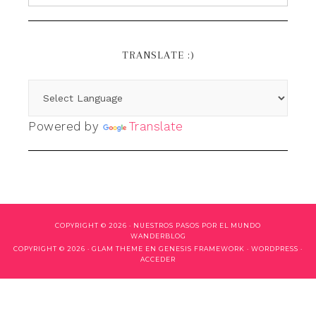
TRANSLATE :)
Powered by
Translate
COPYRIGHT © 2026 ·
NUESTROS PASOS POR EL MUNDO
WANDERBLOG
COPYRIGHT © 2026 ·
GLAM THEME
EN
GENESIS FRAMEWORK
·
WORDPRESS
·
ACCEDER