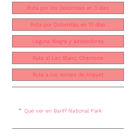
Ruta por los Dolomitas en 3 días
Ruta por Dolomitas en 10 días
Laguna Negra y alrededores
Ruta al Lac Blanc, Chamonix
Ruta a los Ibones de Anayet
Qué ver en Banff National Park