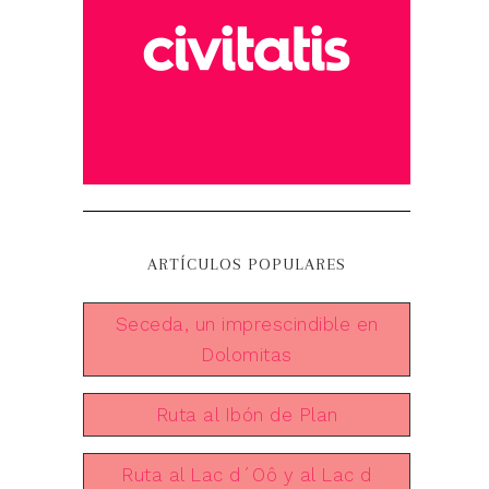
ARTÍCULOS POPULARES
Seceda, un imprescindible en
Dolomitas
Ruta al Ibón de Plan
Ruta al Lac d´Oô y al Lac d