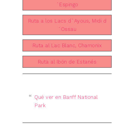
´Espingo
Ruta a los Lacs d´Ayous, Midi d
´Ossau
Ruta al Lac Blanc, Chamonix
Ruta al Ibón de Estanés
Qué ver en Banff National
Park