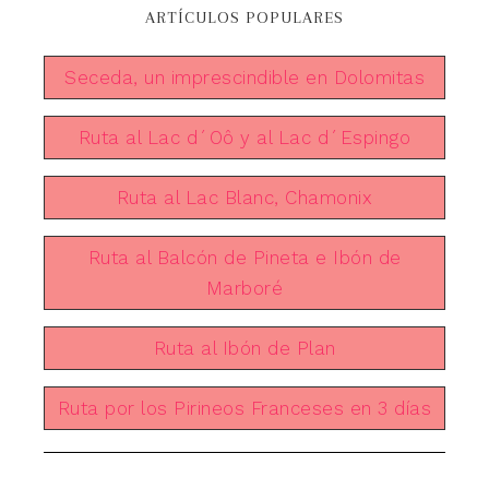
ARTÍCULOS POPULARES
Seceda, un imprescindible en Dolomitas
Ruta al Lac d´Oô y al Lac d´Espingo
Ruta al Lac Blanc, Chamonix
Ruta al Balcón de Pineta e Ibón de
Marboré
Ruta al Ibón de Plan
Ruta por los Pirineos Franceses en 3 días