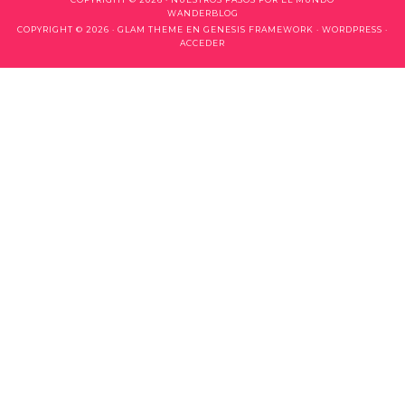
WANDERBLOG
COPYRIGHT © 2026 ·
GLAM THEME
EN
GENESIS FRAMEWORK
·
WORDPRESS
·
ACCEDER