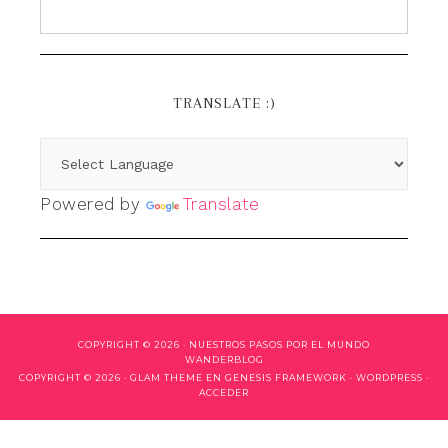
TRANSLATE :)
Powered by
Translate
COPYRIGHT © 2026 ·
NUESTROS PASOS POR EL MUNDO
WANDERBLOG
COPYRIGHT © 2026 ·
GLAM THEME
EN
GENESIS FRAMEWORK
·
WORDPRESS
·
ACCEDER