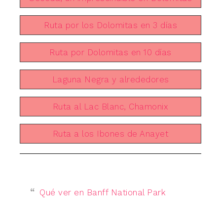
Ruta por los Dolomitas en 3 días
Ruta por Dolomitas en 10 días
Laguna Negra y alrededores
Ruta al Lac Blanc, Chamonix
Ruta a los Ibones de Anayet
Qué ver en Banff National Park