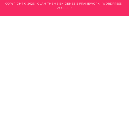
COPYRIGHT © 2026 ·
GLAM THEME
EN
GENESIS FRAMEWORK
·
WORDPRESS
·
ACCEDER